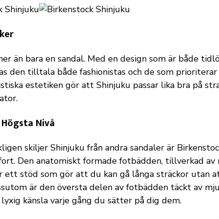
iker
mer än bara en sandal. Med en design som är både tidl
s den tilltala både fashionistas och de som prioriterar
stiska estetiken gör att Shinjuku passar lika bra på s
ator.
 Högsta Nivå
ligen skiljer Shinjuku från andra sandaler är Birkensto
ort. Den anatomiskt formade fotbädden, tillverkad av
er ett stöd som gör att du kan gå långa sträckor utan a
ssutom är den översta delen av fotbädden täckt av mj
 lyxig känsla varje gång du sätter på dig dem.