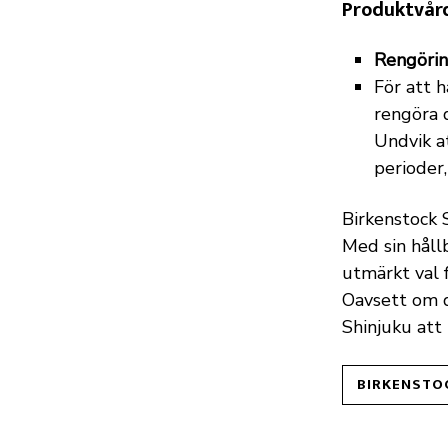
Produktvår
Rengörin
För att h
rengöra 
Undvik a
perioder,
Birkenstock 
Med sin håll
utmärkt val 
Oavsett om d
Shinjuku att
BIRKENSTO