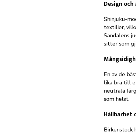
Design och 
Shinjuku-mod
textilier, vi
Sandalens ju
sitter som gj
Mångsidigh
En av de bäs
lika bra till
neutrala fär
som helst.
Hållbarhet 
Birkenstock h