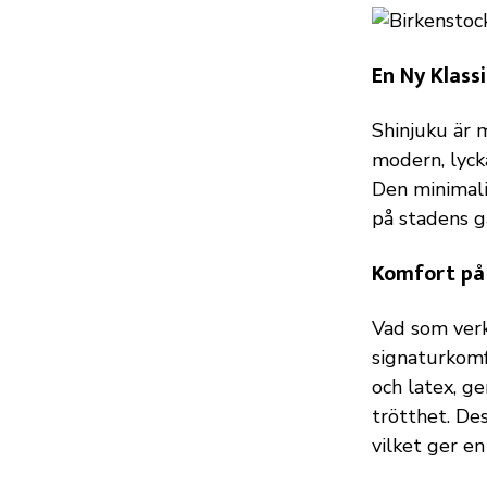
En Ny Klass
Shinjuku är 
modern, lycka
Den minimali
på stadens g
Komfort på
Vad som verk
signaturkomf
och latex, g
trötthet. De
vilket ger en