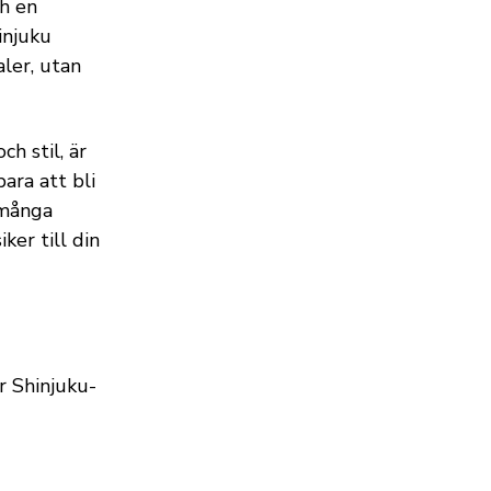
ch en
injuku
aler, utan
h stil, är
ara att bli
 många
ker till din
r Shinjuku-