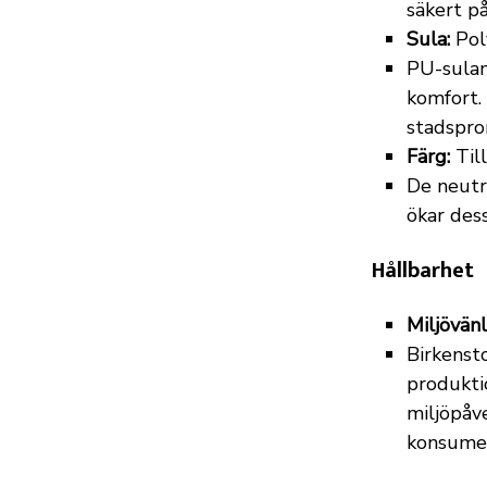
säkert på
Sula:
Pol
PU-sulan 
komfort. 
stadspro
Färg:
Till
De neutra
ökar des
Hållbarhet
Miljövänl
Birkensto
produkti
miljöpåve
konsume