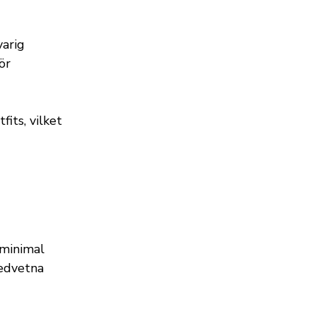
varig
ör
its, vilket
 minimal
medvetna