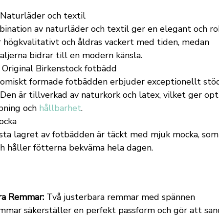
Naturläder och textil
ination av naturläder och textil ger en elegant och ro
r högkvalitativt och åldras vackert med tiden, medan
aljerna bidrar till en modern känsla.
Original Birkenstock fotbädd
omiskt formade fotbädden erbjuder exceptionellt stö
Den är tillverkad av naturkork och latex, vilket ger op
pning och
hållbarhet
.
cka
sta lagret av fotbädden är täckt med mjuk mocka, som 
ch håller fötterna bekväma hela dagen.
ra Remmar:
Två justerbara remmar med spännen
mmar säkerställer en perfekt passform och gör att sand