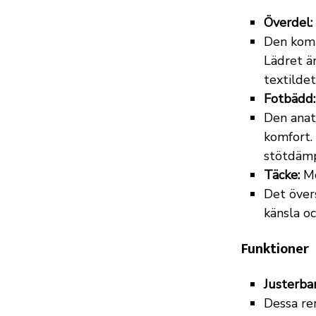
Överdel:
Den komb
Lädret ä
textildet
Fotbädd:
Den anat
komfort. 
stötdäm
Täcke:
Mo
Det över
känsla o
Funktioner
Justerba
Dessa re