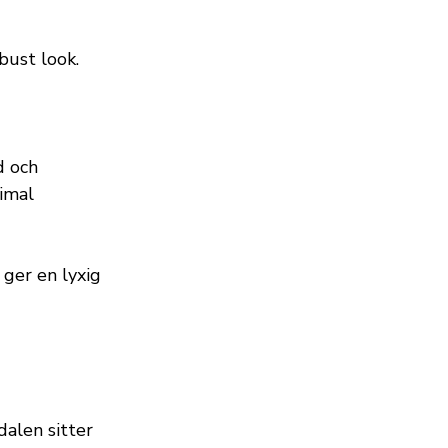
bust look.
d och
timal
ger en lyxig
alen sitter