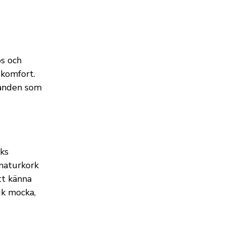
ös och
 komfort.
tranden som
cks
 naturkork
tt känna
uk mocka,