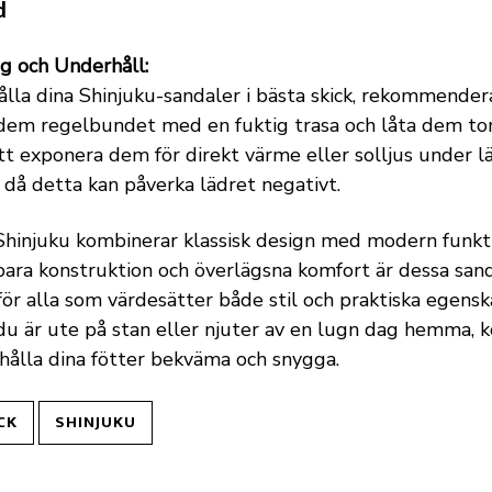
d
g och Underhåll:
ålla dina Shinjuku-sandaler i bästa skick, rekommender
dem regelbundet med en fuktig trasa och låta dem tork
tt exponera dem för direkt värme eller solljus under l
 då detta kan påverka lädret negativt.
Shinjuku kombinerar klassisk design med modern funkti
bara konstruktion och överlägsna komfort är dessa sand
för alla som värdesätter både stil och praktiska egensk
u är ute på stan eller njuter av en lugn dag hemma,
 hålla dina fötter bekväma och snygga.
CK
SHINJUKU