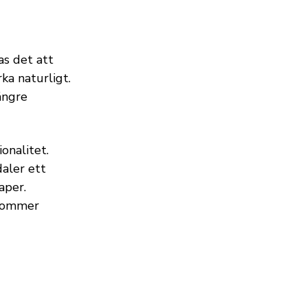
as det att
a naturligt.
ängre
onalitet.
aler ett
aper.
 kommer