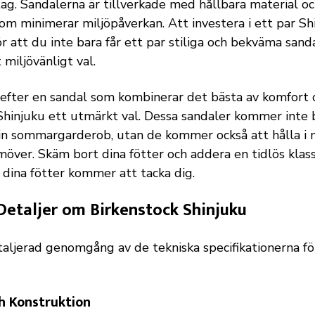
ag. Sandalerna är tillverkade med hållbara material o
om minimerar miljöpåverkan. Att investera i ett par Sh
r att du inte bara får ett par stiliga och bekväma sand
 miljövänligt val.
efter en sandal som kombinerar det bästa av komfort oc
Shinjuku ett utmärkt val. Dessa sandaler kommer inte b
 din sommargarderob, utan de kommer också att hålla i
över. Skäm bort dina fötter och addera en tidlös klassi
 dina fötter kommer att tacka dig.
Detaljer om Birkenstock Shinjuku
taljerad genomgång av de tekniska specifikationerna fö
h Konstruktion