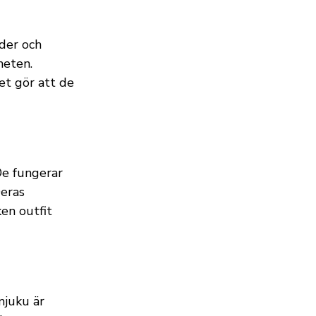
der och
heten.
et gör att de
De fungerar
Deras
en outfit
njuku är