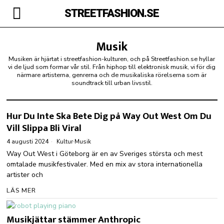
STREETFASHION.SE
Musik
Musiken är hjärtat i streetfashion-kulturen, och på Streetfashion.se hyllar
vi de ljud som formar vår stil. Från hiphop till elektronisk musik, vi för dig
närmare artisterna, genrerna och de musikaliska rörelserna som är
soundtrack till urban livsstil.
Hur Du Inte Ska Bete Dig på Way Out West Om Du
Vill Slippa Bli Viral
4 augusti 2024
Kultur
·
Musik
Way Out West i Göteborg är en av Sveriges största och mest
omtalade musikfestivaler. Med en mix av stora internationella
artister och
LÄS MER
Musikjättar stämmer Anthropic