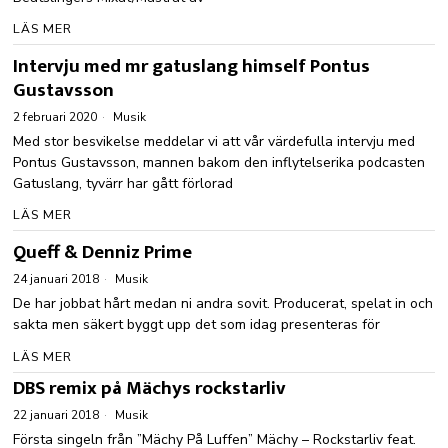
LÄS MER
Intervju med mr gatuslang himself Pontus
Gustavsson
2 februari 2020
Musik
Med stor besvikelse meddelar vi att vår värdefulla intervju med
Pontus Gustavsson, mannen bakom den inflytelserika podcasten
Gatuslang, tyvärr har gått förlorad
LÄS MER
Queff & Denniz Prime
24 januari 2018
Musik
De har jobbat hårt medan ni andra sovit. Producerat, spelat in och
sakta men säkert byggt upp det som idag presenteras för
LÄS MER
DBS remix på Mächys rockstarliv
22 januari 2018
Musik
Första singeln från ”Mächy På Luffen” Mächy – Rockstarliv feat.