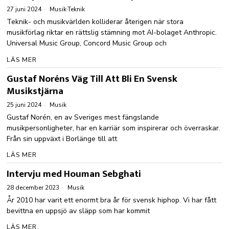
27 juni 2024
Musik
·
Teknik
Teknik- och musikvärlden kolliderar återigen när stora
musikförlag riktar en rättslig stämning mot AI-bolaget Anthropic.
Universal Music Group, Concord Music Group och
LÄS MER
Gustaf Noréns Väg Till Att Bli En Svensk
Musikstjärna
25 juni 2024
Musik
Gustaf Norén, en av Sveriges mest fängslande
musikpersonligheter, har en karriär som inspirerar och överraskar.
Från sin uppväxt i Borlänge till att
LÄS MER
Intervju med Houman Sebghati
28 december 2023
Musik
År 2010 har varit ett enormt bra år för svensk hiphop. Vi har fått
bevittna en uppsjö av släpp som har kommit
LÄS MER