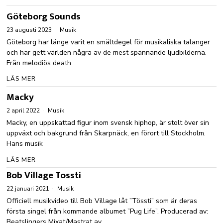
Göteborg Sounds
23 augusti 2023
Musik
Göteborg har länge varit en smältdegel för musikaliska talanger
och har gett världen några av de mest spännande ljudbilderna.
Från melodiös death
LÄS MER
Macky
2 april 2022
Musik
Macky, en uppskattad figur inom svensk hiphop, är stolt över sin
uppväxt och bakgrund från Skarpnäck, en förort till Stockholm.
Hans musik
LÄS MER
Bob Village Tossti
22 januari 2021
Musik
Officiell musikvideo till Bob Village låt ”Tössti” som är deras
första singel från kommande albumet ”Pug Life”. Producerad av:
Beatslingers Mixat/Mastrat av