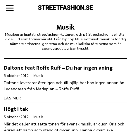
STREETFASHION.SE
Musik
Musiken är hjärtat i streetfashion-kulturen, och på Streetfashion.se hyllar
vi de ljud som formar vår stil. Från hiphop till elektronisk musik, vi för dig
närmare artisterna, genrerna och de musikaliska rörelserna som är
soundtrack till urban livsstil.
Daltone feat Roffe Ruff – Du har ingen aning
5 oktober 2012
Musik
Daltone levererar åter igen och till hjälp har han ingen annan än
Legendaren från Mariaplan – Roffe Ruff!
LÄS MER
Högt i tak
5 oktober 2012
Musik
När det gäller att sätta tonen för svensk musik, är duon Öris och
Ågren ett namn som ständigt dyker upp. Denna dynamiska