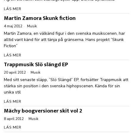
LÄS MER
Martin Zamora Skunk fiction
4 maj 2012
Musik
Martin Zamora, en välkänd figur i den svenska musikscenen, har
alltid varit känd för att tänja på gränserna. Hans projekt ”Skunk
Fiction”
LÄS MER
Trappmusik Slö slängd EP
20 april 2012
Musik
Med sitt senaste släpp, ”Slö Slängd” EP, fortsätter Trappmusik att
stärka sin position i den svenska hiphopscenen. Kända för sin
unika stil
LÄS MER
Mächy boogversioner skit vol 2
8 april 2012
Musik
LÄS MER