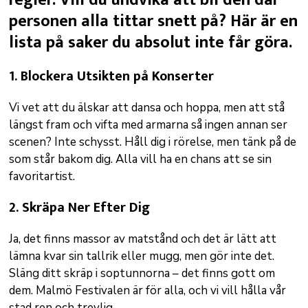
regler. Vill du undvika att bli den där
personen alla tittar snett på? Här är en
lista på saker du absolut inte får göra.
1.
Blockera Utsikten på Konserter
Vi vet att du älskar att dansa och hoppa, men att stå
längst fram och vifta med armarna så ingen annan ser
scenen? Inte schysst. Håll dig i rörelse, men tänk på de
som står bakom dig. Alla vill ha en chans att se sin
favoritartist.
2.
Skräpa Ner Efter Dig
Ja, det finns massor av matstånd och det är lätt att
lämna kvar sin tallrik eller mugg, men gör inte det.
Släng ditt skräp i soptunnorna – det finns gott om
dem. Malmö Festivalen är för alla, och vi vill hålla vår
stad ren och trevlig.