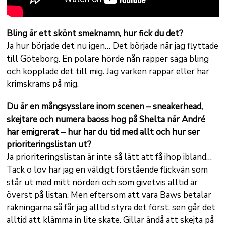
Bling är ett skönt smeknamn, hur fick du det?
Ja hur började det nu igen… Det började när jag flyttade
till Göteborg. En polare hörde nån rapper säga bling
och kopplade det till mig. Jag varken rappar eller har
krimskrams på mig.
Du är en mångsysslare inom scenen – sneakerhead,
skejtare och numera baoss hog på Shelta när André
har emigrerat – hur har du tid med allt och hur ser
prioriteringslistan ut?
Ja prioriteringslistan är inte så lätt att få ihop ibland…
Tack o lov har jag en väldigt förstående flickvän som
står ut med mitt nörderi och som givetvis alltid är
överst på listan. Men eftersom att vara Baws betalar
räkningarna så får jag alltid styra det först, sen går det
alltid att klämma in lite skate. Gillar ändå att skejta på