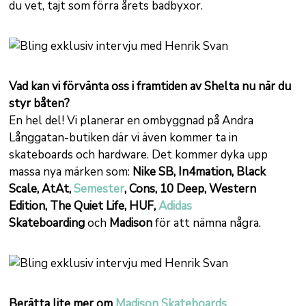
du vet, tajt som förra årets badbyxor.
Vad kan vi förvänta oss i framtiden av Shelta nu när du
styr båten?
En hel del! Vi planerar en ombyggnad på Andra
Långgatan-butiken där vi även kommer ta in
skateboards och hardware. Det kommer dyka upp
massa nya märken som:
Nike SB, In4mation, Black
Scale, AtAt,
Semester
, Cons, 10 Deep, Western
Edition, The Quiet Life, HUF,
Adidas
Skateboarding
och
Madison
för att nämna några.
Berätta lite mer om
Madison Skateboards