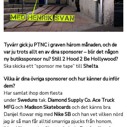
Tyvärr gick ju PTNC i graven härom månaden, och de
var ju trots allt en av dina sponsorer – blir det någon
ny butikssponsor nu? Still 2 Hood 2 Be Hollywood?
Ska skicka ett “sponsor me tape” till
Shelta
.
Vilka är dina övriga sponsorer och hur känner du inför
dem?
Har samlat ihop dom flesta
under
Sweduns
tak.
Diamond Supply Co. Ace Truck
MFG
och
Madison Skateboards
och det känns bra.
Danijel flowar mig med
Nike SB
och han vet vilken nörd
jag är så man får alltid smarriga pjucks från honom,