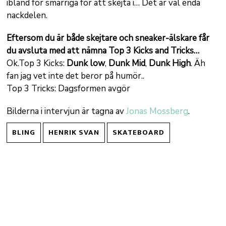
ibland för smarriga för att skejta i… Det är väl enda
nackdelen.
Eftersom du är både skejtare och sneaker-älskare får
du avsluta med att nämna Top 3 Kicks and Tricks…
Ok.Top 3 Kicks:
Dunk low
,
Dunk Mid
,
Dunk High
. Äh
fan jag vet inte det beror på humör..
Top 3 Tricks: Dagsformen avgör
Bilderna i intervjun är tagna av
Jonas Mossberg
.
BLING
HENRIK SVAN
SKATEBOARD