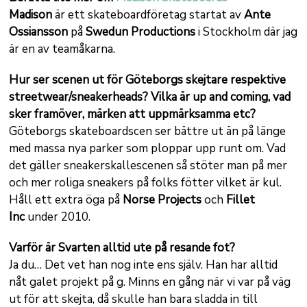
Madison
är ett skateboardföretag startat av
Ante
Ossiansson
på
Swedun Productions
i Stockholm där jag
är en av teamåkarna.
Hur ser scenen ut för Göteborgs skejtare respektive
streetwear/sneakerheads? Vilka är up and coming, vad
sker framöver, märken att uppmärksamma etc?
Göteborgs skateboardscen ser bättre ut än på länge
med massa nya parker som ploppar upp runt om. Vad
det gäller sneakerskallescenen så stöter man på mer
och mer roliga sneakers på folks fötter vilket är kul.
Håll ett extra öga på
Norse Projects
och
Fillet
Inc
under 2010.
Varför är Svarten alltid ute på resande fot?
Ja du… Det vet han nog inte ens själv. Han har alltid
nåt galet projekt på g. Minns en gång när vi var på väg
ut för att skejta, då skulle han bara sladda in till