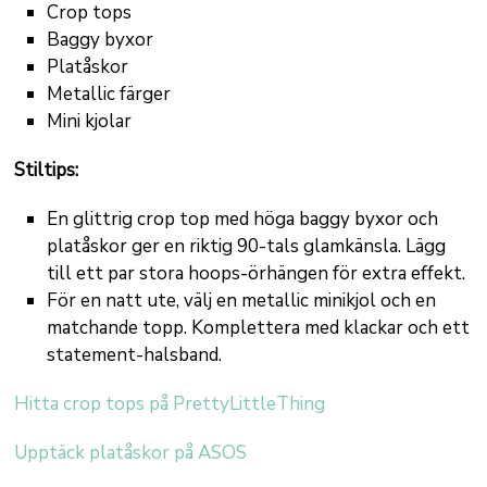
Crop tops
Baggy byxor
Platåskor
Metallic färger
Mini kjolar
Stiltips:
En glittrig crop top med höga baggy byxor och
platåskor ger en riktig 90-tals glamkänsla. Lägg
till ett par stora hoops-örhängen för extra effekt.
För en natt ute, välj en metallic minikjol och en
matchande topp. Komplettera med klackar och ett
statement-halsband.
Hitta crop tops på PrettyLittleThing
Upptäck platåskor på ASOS