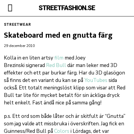
STREETFASHION.SE
STREETWEAR
Skateboard med en gnutta färg
29 december 2010
Kolla in en liten artsy
film
med Joey
Brezinski signerad
Red Bull
där man leker med 3D
effekter och ett par burkar färg. Har du 3D glasögon
så finns det en variant du kan se på
YouTubes
sida
också. Ett totalt meningslöst klipp som visar att Red
Bull tar lite för mycket betalt för sin äckliga dryck
helt enkelt. Fast ändå nice på samma gång!
p.s. Ett ord som både låter och är skitfult är “Gnutta”
som jag valde att missbruka i överskriften. Jag fick en
Guinness/Red Bull på
Colors
i Lördags, det var