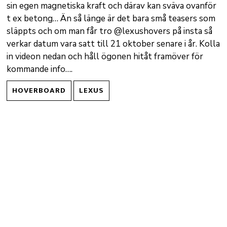
sin egen magnetiska kraft och därav kan sväva ovanför
t ex betong… Än så länge är det bara små teasers som
släppts och om man får tro @lexushovers på insta så
verkar datum vara satt till 21 oktober senare i år. Kolla
in videon nedan och håll ögonen hitåt framöver för
kommande info….
HOVERBOARD
LEXUS