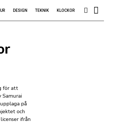
TUR
DESIGN
TEKNIK
KLOCKOR
or
 för att
ey Samurai
d upplaga på
ojektet och
licenser ifrån