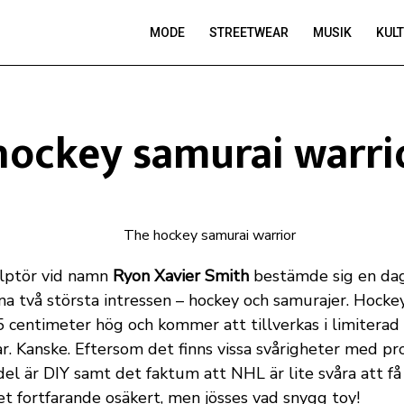
MODE
STREETWEAR
MUSIK
KUL
hockey samurai warri
ulptör vid namn
Ryon Xavier Smith
bestämde sig en dag
na två största intressen – hockey och samurajer. Hock
5 centimeter hög och kommer att tillverkas i limitera
. Kanske. Eftersom det finns vissa svårigheter med pr
 del är DIY samt det faktum att NHL är lite svåra att få 
et fortfarande osäkert, men jösses vad snygg toy!