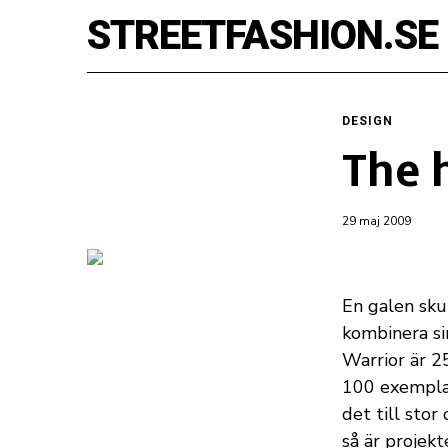
STREETFASHION.SE
DESIGN
The 
29 maj 2009
En galen sk
kombinera si
Warrior är 2
100 exemplar
det till stor
så är projekt