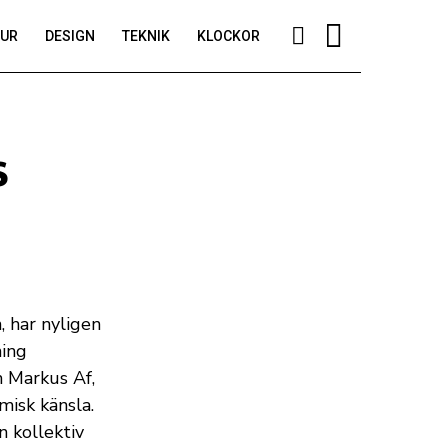
TUR
DESIGN
TEKNIK
KLOCKOR
s
, har nyligen
ning
h Markus Af,
misk känsla.
n kollektiv