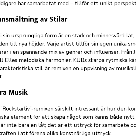
igare har samarbetat med – tillför ett unikt perspektiv
smältning av Stilar
 i sin ursprungliga form är en stark och minnesvärd låt
den till nya höjder. Varje artist tillför sin egen unika sma
erar i en spännande mix av genrer och influenser. Från 
till Elles melodiska harmonier, KUBs skarpa rytmiska kä
rakteristiska stil, är remixen en uppvisning av musikal
t.
ra Musik
”Rockstarliv”-remixen särskilt intressant är hur den k
liska element för att skapa något som känns både nytt
r inte bara en låt; det är ett uttryck för samarbete och
kraften i att förena olika konstnärliga uttryck.