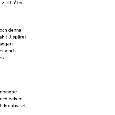
 till låten.
, och denna
k till spåret,
Jaegers
nsla och
isk
ombinerar
 och bekant.
 kreativitet,