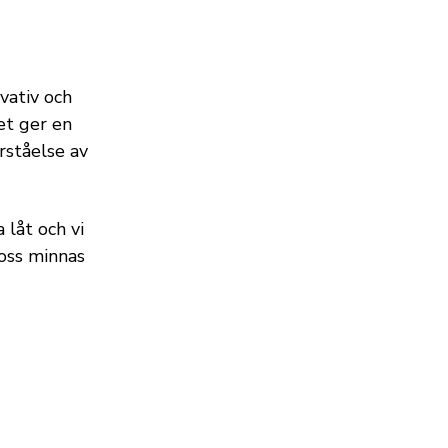
ovativ och
et ger en
örståelse av
 låt och vi
 oss minnas