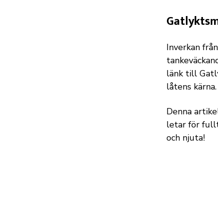
Gatlyktsm
Inverkan från
tankeväckand
länk till Gat
låtens kärna.
Denna artikel
letar för ful
och njuta!