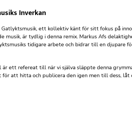
usiks Inverkan
 Gatlyktsmusik, ett kollektiv känt för sitt fokus på inn
e musik, är tydlig i denna remix. Markus Afs delaktigh
lyktsmusiks tidigare arbete och bidrar till en djupare f
 är ett refereat till när vi själva släppte denna grymma
lt för att hitta och publicera den igen men till dess, låt