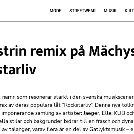
MODE
STREETWEAR
MUSIK
KUL
strin remix på Mächy
tarliv
tt namn som resonerar starkt i den svenska musikscenen
mix av deras populära låt ”Rockstarliv”. Denna nya tolk
n imponerande samling av artister: Jaeger, Elle, KUB oc
ella stilar och bakgrunder bidrar till en fräsch och dyna
av talanger, varav flera är en del av Gatlyktsmusik – e