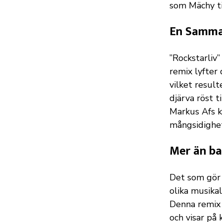
som Mächy tid
En Samman
”Rockstarliv”
remix lyfter 
vilket result
djärva röst 
Markus Afs ka
mångsidighe
Mer än ba
Det som gör 
olika musika
Denna remix ä
och visar på 