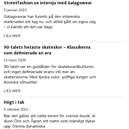
Streetfashion.se intervju med Galagowear
5 januari 2010
Galagowear har funnits på den inhemska
marknaden ett tag nu, och alltid gått sin egna väg
– vi kände att det var dags
LÄS MER
90-talets hetaste skateskor – Klassikerna
som definierade en era
11 mars 2025
90-talet var en guldålder för skateboardkulturen,
och inget definierade erans stil mer än
skaterskorna. Med tjocka sulor, puffiga tungor och
ikoniska silhuetter
LÄS MER
Högt i tak
5 oktober 2012
När det gäller att sätta tonen för svensk musik, är
duon Öris och Ågren ett namn som ständigt dyker
upp. Denna dynamiska