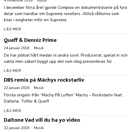
4 november 2018
Kultur
I december förra året gjorde Complex en dokumenträserie på fyra
delar som handlar om Supreme resellers. Alltså råttorna som
köar i evigheter inför en Supreme
LÄS MER
Queff & Denniz Prime
24 januari 2018
Musik
De har jobbat hårt medan ni andra sovit. Producerat, spelat in och
sakta men säkert byggt upp det som idag presenteras för
LÄS MER
DBS remix på Mächys rockstarliv
22 januari 2018
Musik
Första singeln från ”Mächy På Luffen” Mächy – Rockstarliv feat.
Daltone, Toffer & Queff
LÄS MER
Daltone Vad vill du ha yo video
22 januari 2018
Musik