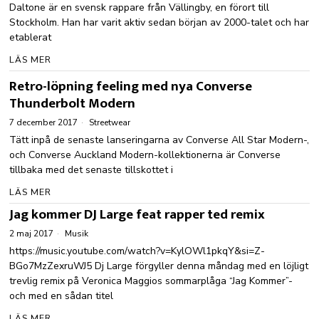
Daltone är en svensk rappare från Vällingby, en förort till
Stockholm. Han har varit aktiv sedan början av 2000-talet och har
etablerat
LÄS MER
Retro-löpning feeling med nya Converse
Thunderbolt Modern
7 december 2017
Streetwear
Tätt inpå de senaste lanseringarna av Converse All Star Modern-,
och Converse Auckland Modern-kollektionerna är Converse
tillbaka med det senaste tillskottet i
LÄS MER
Jag kommer DJ Large feat rapper ted remix
2 maj 2017
Musik
https://music.youtube.com/watch?v=KylOWl1pkqY&si=Z-
BGo7MzZexruWJ5 Dj Large förgyller denna måndag med en löjligt
trevlig remix på Veronica Maggios sommarplåga “Jag Kommer”-
och med en sådan titel
LÄS MER