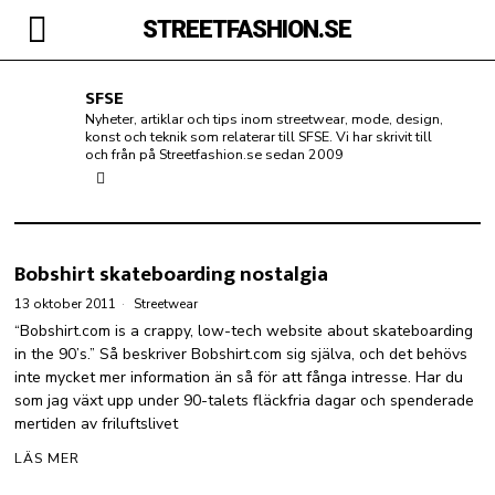
STREETFASHION.SE
SFSE
Nyheter, artiklar och tips inom streetwear, mode, design,
konst och teknik som relaterar till SFSE. Vi har skrivit till
och från på Streetfashion.se sedan 2009
Bobshirt skateboarding nostalgia
13 oktober 2011
Streetwear
“Bobshirt.com is a crappy, low-tech website about skateboarding
in the 90’s.” Så beskriver Bobshirt.com sig själva, och det behövs
inte mycket mer information än så för att fånga intresse. Har du
som jag växt upp under 90-talets fläckfria dagar och spenderade
mertiden av friluftslivet
LÄS MER